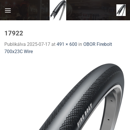
Skip
to
content
17922
Publikálva
2025-07-17
at
491 × 600
in
OBOR Firebolt
700x23C Wire