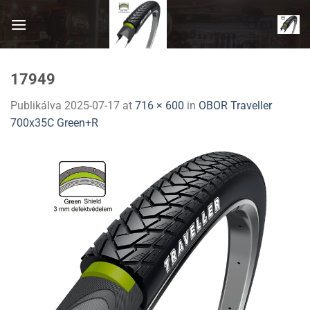
Skip
to
content
17949
Publikálva
2025-07-17
at
716 × 600
in
OBOR Traveller
700x35C Green+R