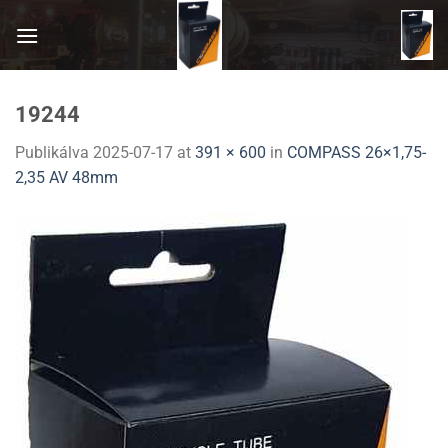
Skip
to
content
19244
Publikálva
2025-07-17
at
391 × 600
in
COMPASS 26×1,75-
2,35 AV 48mm