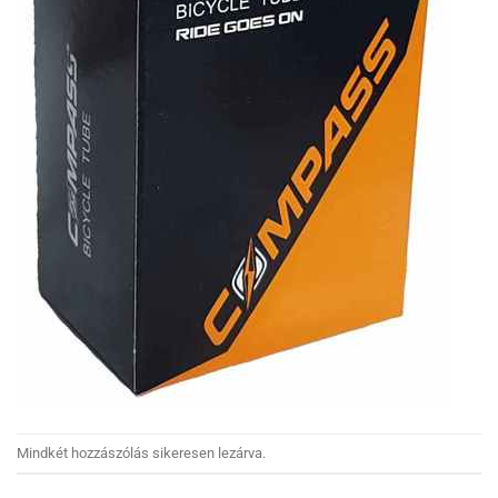
Mindkét hozzászólás sikeresen lezárva.