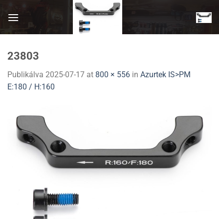
Skip
to
content
23803
Publikálva
2025-07-17
at
800 × 556
in
Azurtek IS>PM
E:180 / H:160