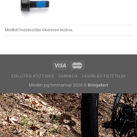
Mindkét hozzászólás sikeresen lezárva.
SZÁLLÍTÁSI KÖLTÉSGEK
GARANCIA
VÁSÁRLÁSI FELTÉTELEK
Minden jog fenntartva! 2026 ©
Bringakert