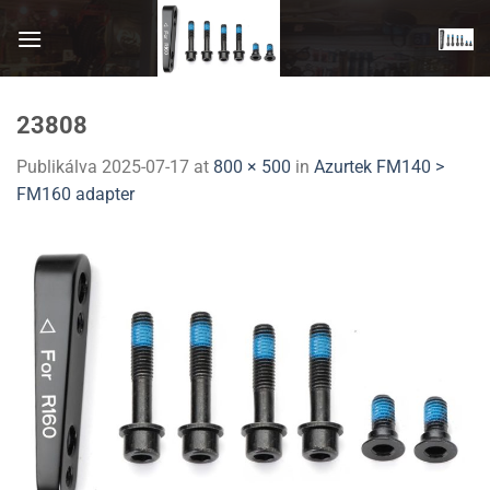
Skip
to
content
23808
Publikálva
2025-07-17
at
800 × 500
in
Azurtek FM140 >
FM160 adapter