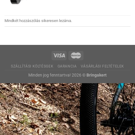
Mindkét hozzászólás sikeresen lezárva.
SZÁLLÍTÁSI KÖLTÉSGEK
GARANCIA
VÁSÁRLÁSI FELTÉTELEK
Minden jog fenntartva! 2026 ©
Bringakert