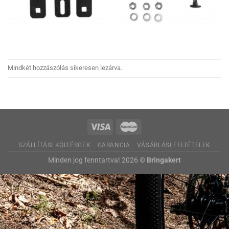
Mindkét hozzászólás sikeresen lezárva.
SZÁLLÍTÁSI KÖLTÉSGEK
GARANCIA
VÁSÁRLÁSI FELTÉTELEK
Minden jog fenntartva! 2026 ©
Bringakert