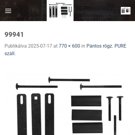
Skip
to
content
99941
Publikálva
2025-07-17
at
770 × 600
in
Pántos rögz. PURE
száll.