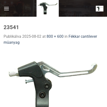
Skip
to
content
23541
Publikálva
2025-08-02
at
800 × 600
in
Fékkar cantilever
müanyag