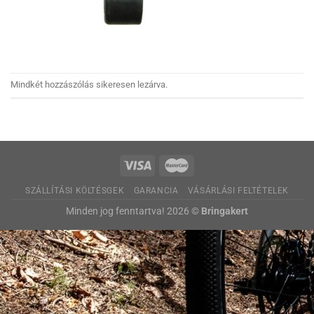
Mindkét hozzászólás sikeresen lezárva.
SZÁLLÍTÁSI KÖLTÉSGEK
GARANCIA
VÁSÁRLÁSI FELTÉTELEK
Minden jog fenntartva! 2026 ©
Bringakert