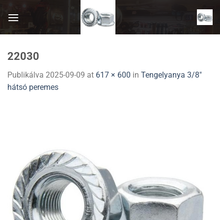
Skip
to
content
22030
Publikálva
2025-09-09
at
617 × 600
in
Tengelyanya 3/8″
hátsó peremes