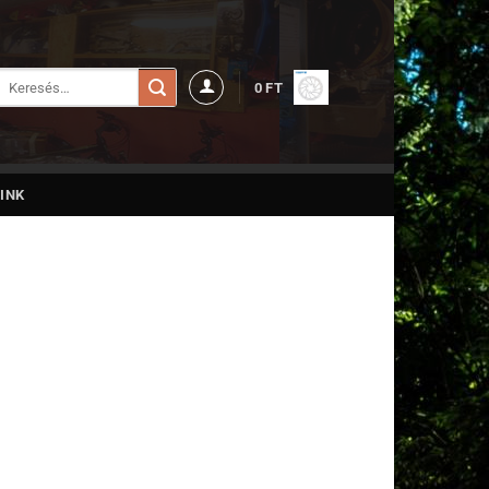
Keresés
0
FT
a
következőre:
INK