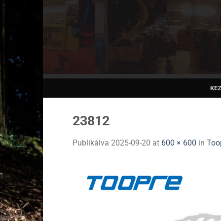
Skip
to
content
KE
23812
Publikálva
2025-09-20
at
600 × 600
in
Too