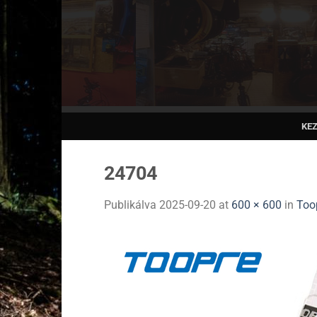
Skip
to
content
KE
24704
Publikálva
2025-09-20
at
600 × 600
in
Too