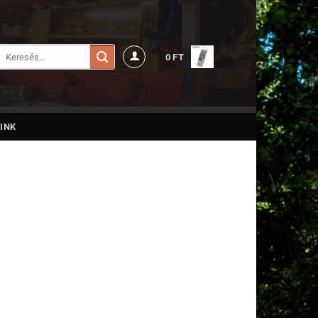
Keresés
0
FT
a
következőre:
INK