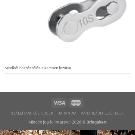
Mindkét hozzászólás sikeresen lezárva.
SZÁLLÍTÁSI KÖLTÉSGEK
GARANCIA
VÁSÁRLÁSI FELTÉTELEK
Minden jog fenntartva! 2026 ©
Bringakert