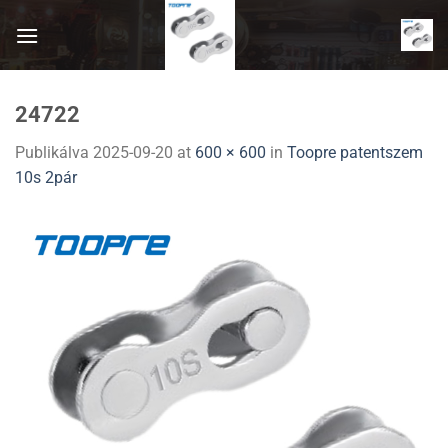
Skip
to
content
24722
Publikálva
2025-09-20
at
600 × 600
in
Toopre patentszem
10s 2pár