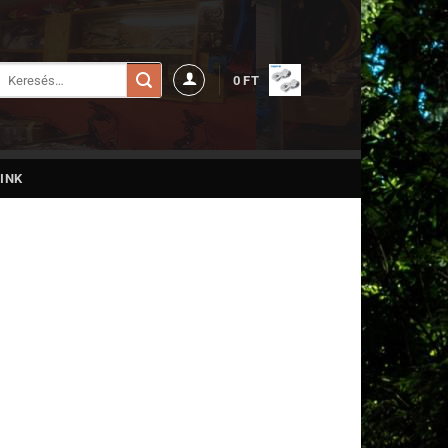
Keresés
0
FT
a
következőre:
INK