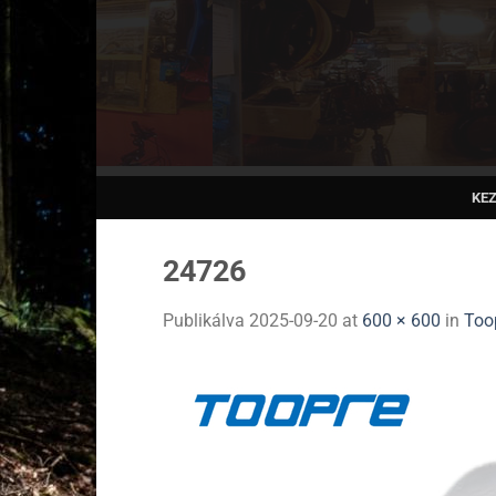
Skip
to
content
KE
24726
Publikálva
2025-09-20
at
600 × 600
in
Too