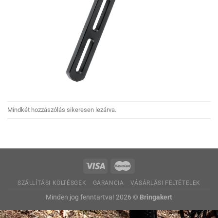
Mindkét hozzászólás sikeresen lezárva.
SZÁLLÍTÁSI KÖLTÉSGEK
GARANCIA
VÁSÁRLÁSI FELTÉTELEK
Minden jog fenntartva! 2026 ©
Bringakert