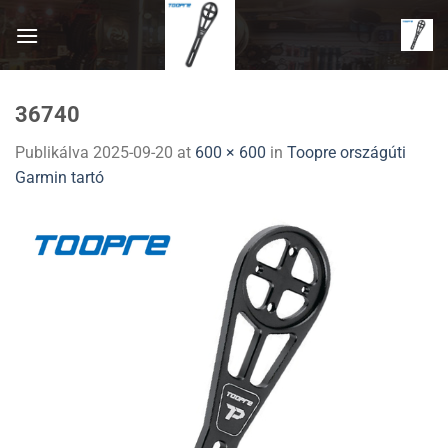
Skip
to
content
36740
Publikálva
2025-09-20
at
600 × 600
in
Toopre országúti
Garmin tartó