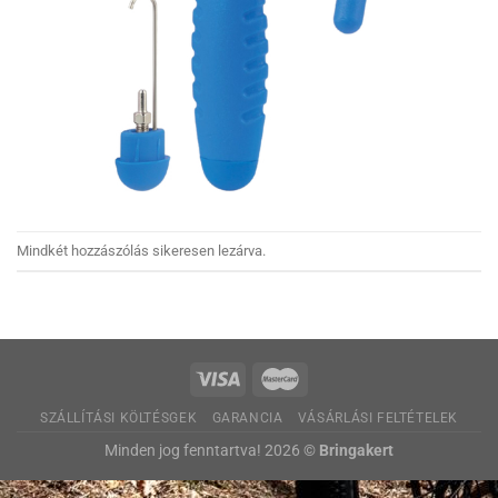
Mindkét hozzászólás sikeresen lezárva.
SZÁLLÍTÁSI KÖLTÉSGEK
GARANCIA
VÁSÁRLÁSI FELTÉTELEK
Minden jog fenntartva! 2026 ©
Bringakert