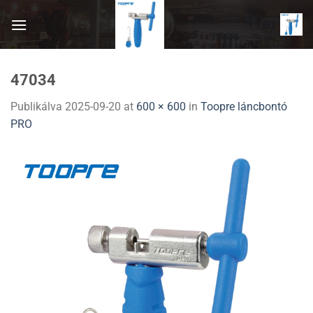
Skip
to
content
47034
Publikálva
2025-09-20
at
600 × 600
in
Toopre láncbontó
PRO