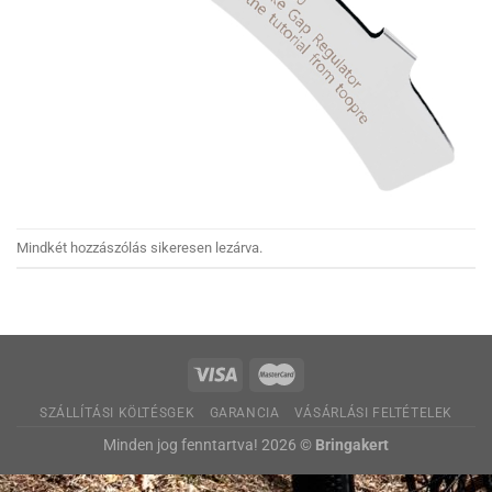
Mindkét hozzászólás sikeresen lezárva.
SZÁLLÍTÁSI KÖLTÉSGEK
GARANCIA
VÁSÁRLÁSI FELTÉTELEK
Minden jog fenntartva! 2026 ©
Bringakert