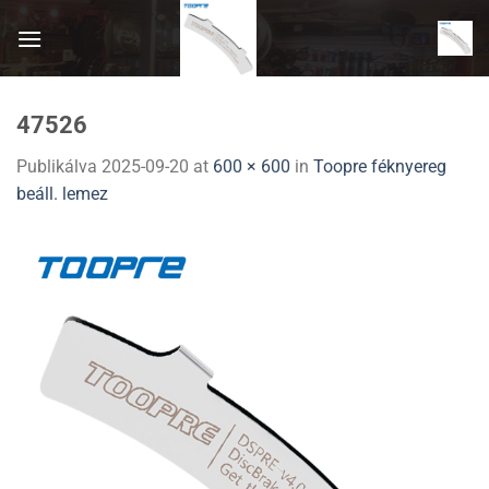
Skip
to
content
47526
Publikálva
2025-09-20
at
600 × 600
in
Toopre féknyereg
beáll. lemez