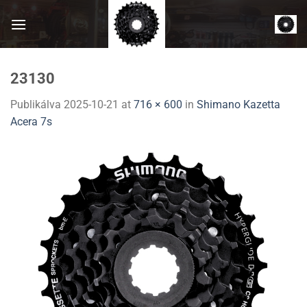
Skip
to
content
23130
Publikálva
2025-10-21
at
716 × 600
in
Shimano Kazetta
Acera 7s