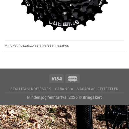
Mindkét hozzászólás sikeresen lezárva.
SZÁLLÍTÁSI KÖLTÉSGEK
GARANCIA
VÁSÁRLÁSI FELTÉTELEK
Minden jog fenntartva! 2026 ©
Bringakert