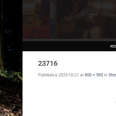
Skip
to
content
KE
23716
Publikálva
2025-10-21
at
800 × 585
in
Shi