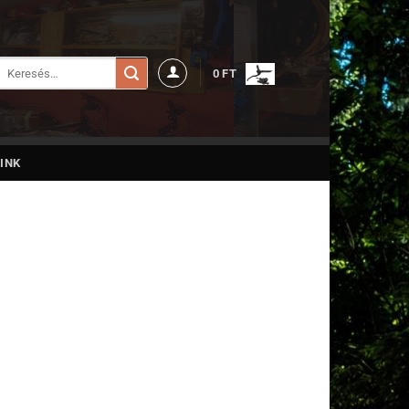
Keresés
0
FT
a
következőre:
INK