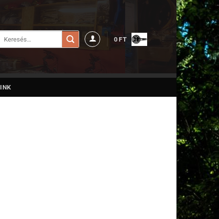
Keresés
0
FT
a
következőre:
INK