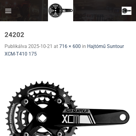
Skip
to
content
24202
Publikálva
2025-10-21
at
716 × 600
in
Hajtómű Suntour
XCM-T410 175