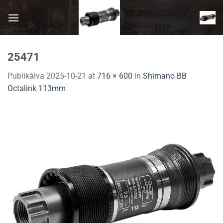
Skip
to
content
25471
Publikálva
2025-10-21
at
716 × 600
in
Shimano BB
Octalink 113mm