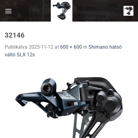
Skip
to
content
32146
Publikálva
2025-11-12
at
600 × 600
in
Shimano hátsó
váltó SLX 12s