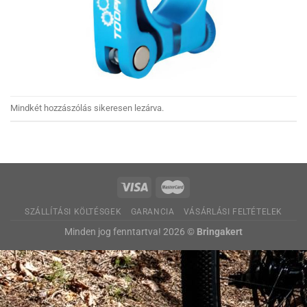
Mindkét hozzászólás sikeresen lezárva.
SZÁLLÍTÁSI KÖLTÉSGEK
GARANCIA
VÁSÁRLÁSI FELTÉTELEK
Minden jog fenntartva! 2026 ©
Bringakert