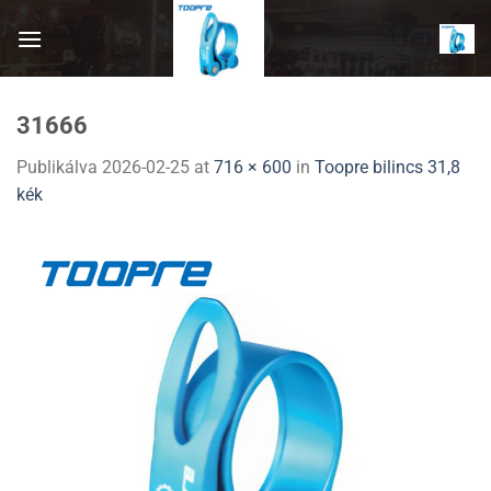
Skip
to
content
31666
Publikálva
2026-02-25
at
716 × 600
in
Toopre bilincs 31,8
kék