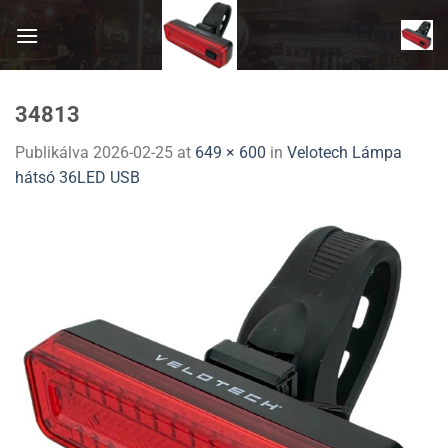
Skip
to
content
34813
Publikálva
2026-02-25
at
649 × 600
in
Velotech Lámpa
hátsó 36LED USB