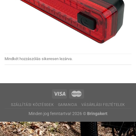
Mindkét hozzászólás sikeresen lezárva.
SZÁLLÍTÁSI KÖLTÉSGEK
GARANCIA
VÁSÁRLÁSI FELTÉTELEK
Minden jog fenntartva! 2026 ©
Bringakert