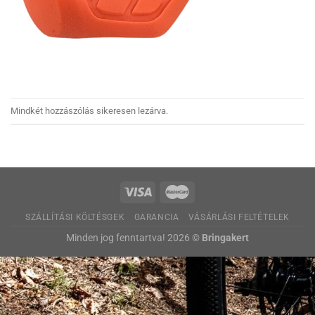
Mindkét hozzászólás sikeresen lezárva.
SZÁLLÍTÁSI KÖLTÉSGEK
GARANCIA
VÁSÁRLÁSI FELTÉTELEK
Minden jog fenntartva! 2026 ©
Bringakert