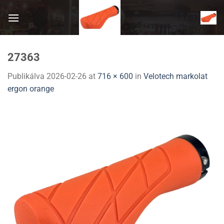
Skip
to
content
27363
Publikálva
2026-02-26
at
716 × 600
in
Velotech markolat
ergon orange