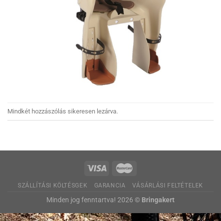
Mindkét hozzászólás sikeresen lezárva.
SZÁLLÍTÁSI KÖLTÉSGEK
GARANCIA
VÁSÁRLÁSI FELTÉTELEK
Minden jog fenntartva! 2026 ©
Bringakert