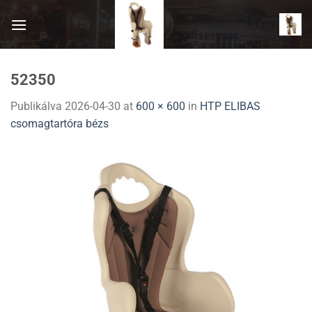
Skip
to
content
52350
Publikálva
2026-04-30
at
600 × 600
in
HTP ELIBAS
csomagtartóra bézs