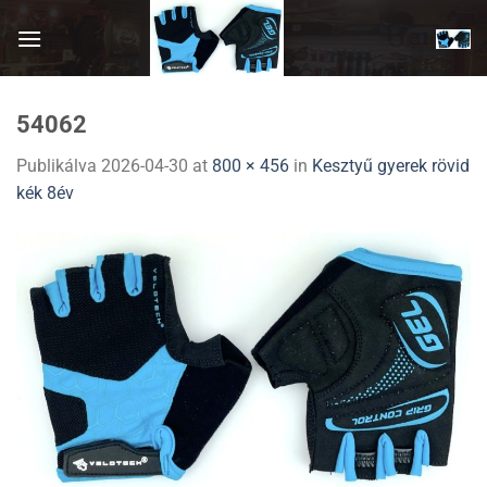
Skip
to
content
54062
Publikálva
2026-04-30
at
800 × 456
in
Kesztyű gyerek rövid
kék 8év