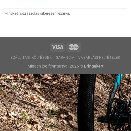
Mindkét hozzászólás sikeresen lezárva.
SZÁLLÍTÁSI KÖLTÉSGEK
GARANCIA
VÁSÁRLÁSI FELTÉTELEK
Minden jog fenntartva! 2026 ©
Bringakert