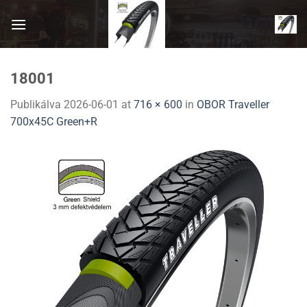
Skip
to
content
18001
Publikálva
2026-06-01
at
716 × 600
in
OBOR Traveller
700x45C Green+R