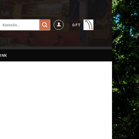
Keresés
0
FT
a
következőre:
INK