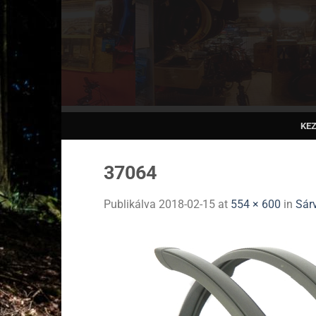
Skip
to
content
KE
37064
Publikálva
2018-02-15
at
554 × 600
in
Sár