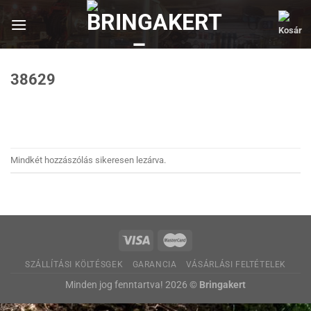
Skip
to
content
38629
Mindkét hozzászólás sikeresen lezárva.
SZÁLLÍTÁSI KÖLTÉSGEK
GARANCIA
VÁSÁRLÁSI FELTÉTELEK
Minden jog fenntartva! 2026 ©
Bringakert