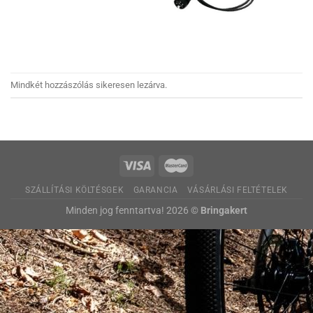
Mindkét hozzászólás sikeresen lezárva.
SZÁLLÍTÁSI KÖLTÉSGEK
GARANCIA
VÁSÁRLÁSI FELTÉTELEK
Minden jog fenntartva! 2026 ©
Bringakert