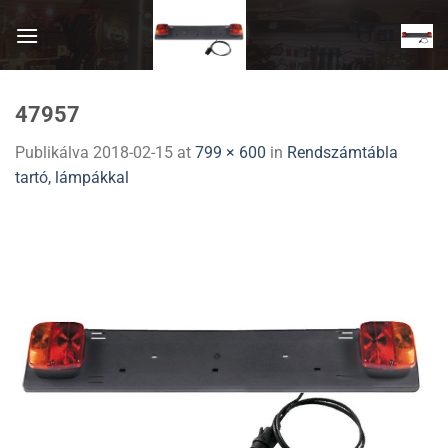
Skip
to
content
47957
Publikálva
2018-02-15
at
799 × 600
in
Rendszámtábla
tartó, lámpákkal