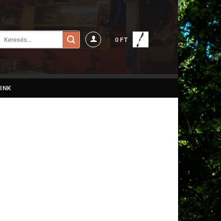
Keresés
0
FT
a
következőre:
INK