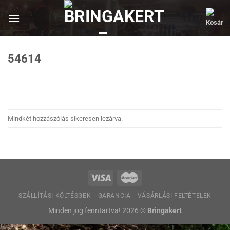
Skip
to
content
54614
Mindkét hozzászólás sikeresen lezárva.
SZÁLLÍTÁSI KÖLTÉSGEK
GARANCIA
VÁSÁRLÁSI FELTÉTELEK
Minden jog fenntartva! 2026 ©
Bringakert