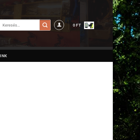
Keresés
0
FT
a
következőre:
INK