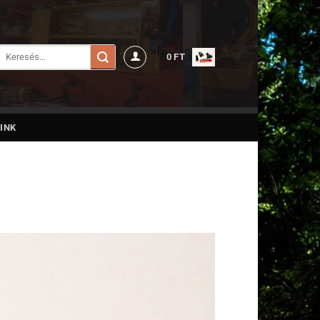
Keresés
0
FT
a
következőre:
INK