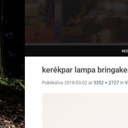
Skip
to
content
KE
kerékpar lampa bringake
Publikálva
2018-03-02
at
3352 × 2727
in
V