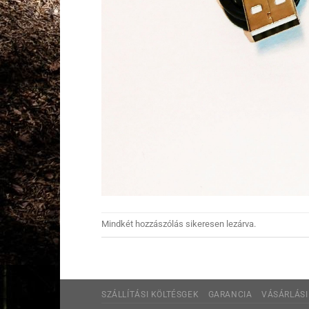
Mindkét hozzászólás sikeresen lezárva.
SZÁLLÍTÁSI KÖLTÉSGEK
GARANCIA
VÁSÁRLÁSI