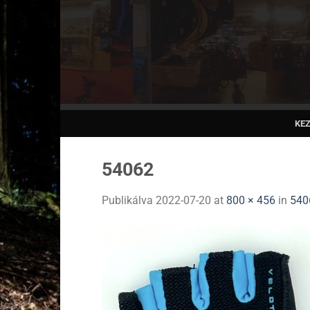
Skip
to
content
KE
54062
Publikálva
2022-07-20
at
800 × 456
in
540