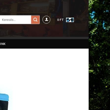
Keresés
0
FT
a
következőre:
INK