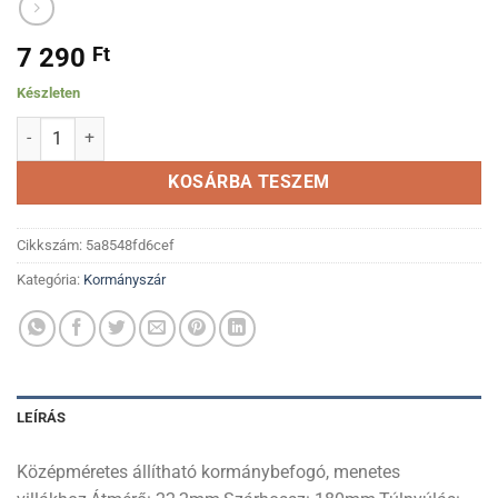
7 290
Ft
Készleten
Befogó ZOOM 22.2 állítható mennyiség
KOSÁRBA TESZEM
Cikkszám:
5a8548fd6cef
Kategória:
Kormányszár
LEÍRÁS
Középméretes állítható kormánybefogó, menetes