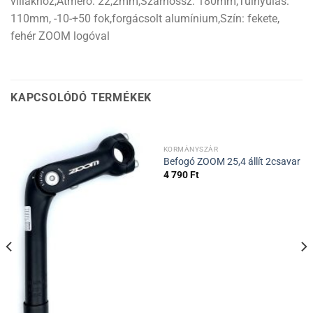
villákhoz,Átmérő: 22,2mm,Szárhossz: 180mm,Túlnyúlás:
110mm, -10-+50 fok,forgácsolt alumínium,Szín: fekete,
fehér ZOOM logóval
KAPCSOLÓDÓ TERMÉKEK
KORMÁNYSZÁR
Befogó ZOOM 25,4 állít 2csavar
4 790
Ft