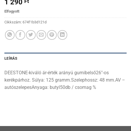
1 290
Ft
Elfogyott
Cikkszám:
674f1b3d121d
LEÍRÁS
DEESTONE-kiváló ár-érték arányú gumibelső26″-os
kerékpárhoz. Súlya: 125 gramm.Szelephossz: 48 mm.AV –
autószelepesAnyaga: butyl50db / csomag %