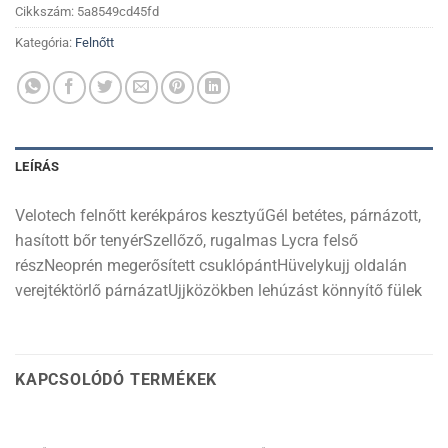
Cikkszám:
5a8549cd45fd
Kategória:
Felnőtt
LEÍRÁS
Velotech felnőtt kerékpáros kesztyűGél betétes, párnázott,
hasított bőr tenyérSzellőző, rugalmas Lycra felső
részNeoprén megerősített csuklópántHüvelykujj oldalán
verejtéktörlő párnázatUjjközökben lehúzást könnyítő fülek
KAPCSOLÓDÓ TERMÉKEK