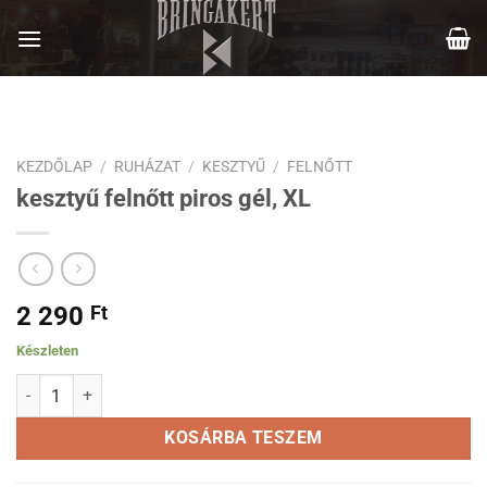
Skip
to
content
KEZDŐLAP
/
RUHÁZAT
/
KESZTYŰ
/
FELNŐTT
kesztyű felnőtt piros gél, XL
2 290
Ft
Készleten
kesztyű felnőtt piros gél, XL mennyiség
KOSÁRBA TESZEM