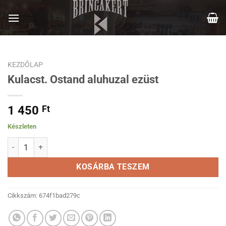
Skip
to
content
KEZDŐLAP
Kulacst. Ostand aluhuzal ezüst
1 450
Ft
Készleten
Kulacst. Ostand aluhuzal ezüst mennyiség
KOSÁRBA TESZEM
Cikkszám:
674f1bad279c