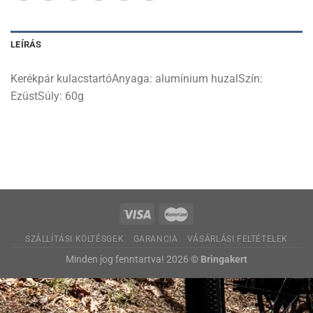
LEÍRÁS
Kerékpár kulacstartóAnyaga: alumínium huzalSzín:
EzüstSúly: 60g
SZÁLLÍTÁSI KÖLTÉSGEK
GARANCIA
VÁSÁRLÁSI FELTÉTELEK
Minden jog fenntartva! 2026 ©
Bringakert