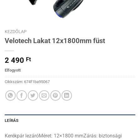
KEZDŐLAP
Velotech Lakat 12x1800mm füst
2 490
Ft
Elfogyott
Cikkszám:
674f1ba95067
LEÍRÁS
Kerékpár lezáróMéret: 12×1800 mmZárás: biztonsági