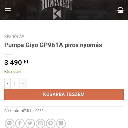
Skip
to
content
KEZDŐLAP
Pumpa Giyo GP961A piros nyomás
3 490
Ft
Készleten
Pumpa Giyo GP961A piros nyomás mennyiség
KOSÁRBA TESZEM
Cikkszám:
674f1bd0862b