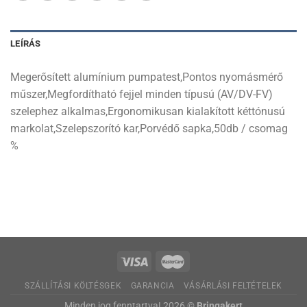
LEÍRÁS
Megerősített alumínium pumpatest,Pontos nyomásmérő
műszer,Megfordítható fejjel minden típusú (AV/DV-FV)
szelephez alkalmas,Ergonomikusan kialakított kéttónusú
markolat,Szelepszorító kar,Porvédő sapka,50db / csomag
%
SZÁLLÍTÁSI KÖLTÉSGEK
GARANCIA
VÁSÁRLÁSI FELTÉTELEK
Minden jog fenntartva! 2026 ©
Bringakert