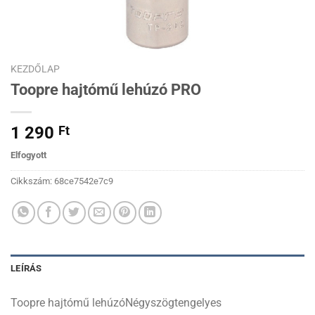
KEZDŐLAP
Toopre hajtómű lehúzó PRO
1 290
Ft
Elfogyott
Cikkszám:
68ce7542e7c9
LEÍRÁS
Toopre hajtómű lehúzóNégyszögtengelyes