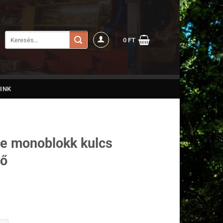
Keresés
0
FT
a
következőre:
INK
P
e monoblokk kulcs
tő