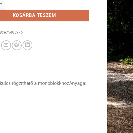
oblokk kulcs rögzítő mennyiség
KOSÁRBA TESZEM
8ce7548597b
 kulcs rögzíthető a monoblokkhozAnyaga: