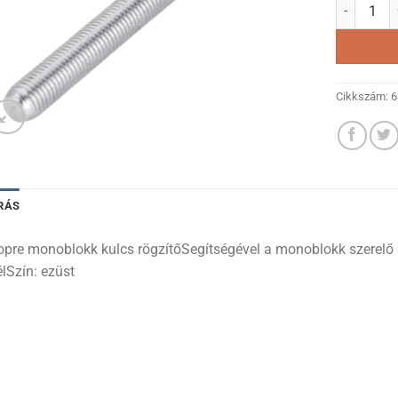
Toopre mon
Cikkszám:
6
RÁS
opre monoblokk kulcs rögzítőSegítségével a monoblokk szerelő
lSzín: ezüst